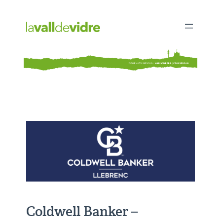
Vés
al
contingut
Coldwell Banker –