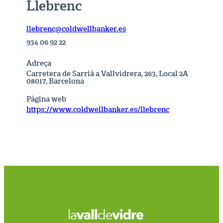
Llebrenc
llebrenc@coldwellbanker.es
934 06 92 22
Adreça
Carretera de Sarriá a Vallvidrera, 263, Local 2A
08017, Barcelona
Pàgina web
https://www.coldwellbanker.es/llebrenc