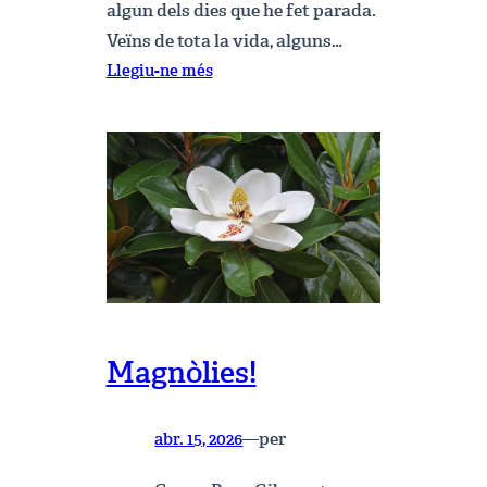
algun dels dies que he fet parada.
Veïns de tota la vida, alguns…
:
Llegiu-ne més
Parlem
del
Uaala
Magnòlies!
per
abr. 15, 2026
—