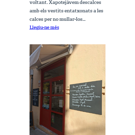
voltant. Xapotejàvem descalces
amb els vestits entatxonats a les
calces per no mullar-los…
:
Llegiu-ne més
D’ahir
a
avui…