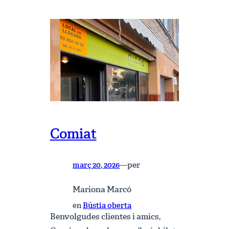
Els
locals
de
Vallvidrera
Comiat
per
març 20, 2026
—
Mariona Marcó
en
Bústia oberta
Benvolgudes clientes i amics,