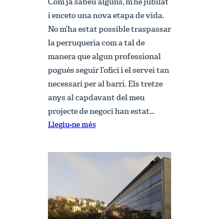
Com ja sabeu alguns, m’he jubilat
i enceto una nova etapa de vida.
No m’ha estat possible traspassar
la perruqueria com a tal de
manera que algun professional
pogués seguir l’ofici i el servei tan
necessari per al barri. Els tretze
anys al capdavant del meu
projecte de negoci han estat…
:
Llegiu-ne més
Comiat