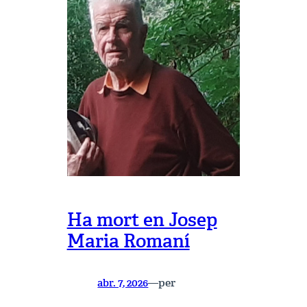
Ha mort en Josep
Maria Romaní
per
abr. 7, 2026
—