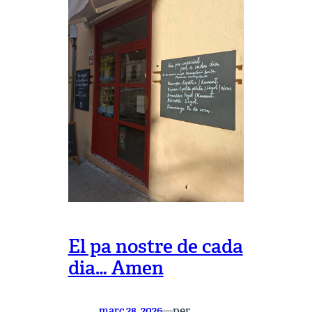
Josep
Maria
Romaní
El pa nostre de cada
dia… Amen
per
març 28, 2026
—