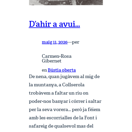
D’ahir a avui…
per
maig 11, 2026
—
Carmen-Rosa
Gibernet
en
Bústia oberta
De nena, quan jugàvem al mig de
la muntanya, a Collserola
trobàvem a faltar un riu on
poder-nos banyar i córrer i saltar
per la seva vorera… però ja fèiem
amb les escorrialles de la Font i
safareig de qualsevol mas del