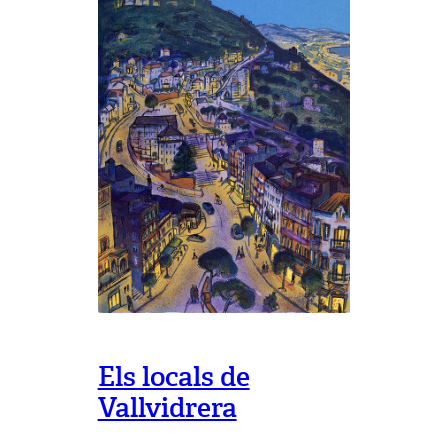
de
cada
dia…
Amen
Els locals de
Vallvidrera