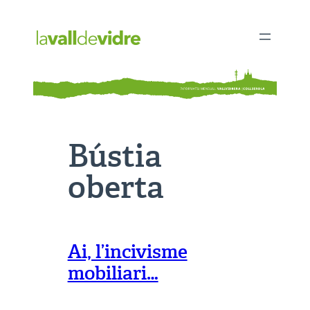
Vés
al
contingut
Bústia
oberta
Ai, l’incivisme
mobiliari…