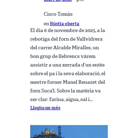
Cisco Tomàs
en
Bústia oberta
El dia 6 de novembre de 2025, a la
rebotiga del forn de Vallvidrera
del carrer Alcalde Miralles, un
bon grup de llebrencs vàrem
assistir a una xerrada d’un entès
sobre el pa i la seva elaboració, el
mestre forner Manel Benazet del
forn Suca’l. Sobre la matèria va
ser clar: farina, aigua, sal i…
:
Llegiu-ne més
El
pa
nostre