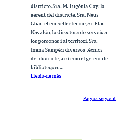
districte, Sra. M. Eugènia Gay; la
gerent del districte, Sra. Neus
Chas; el conseller tècnic, Sr. Blas
Navalón, la directora de serveis a
les persones i al territori, Sra.
Imma Sampé; i diversos tècnics
del districte, així com el gerent de
biblioteques…
:
Llegiu-ne més
Aclariment
de
Pàgina següent
→
la
regidora
del
districte
sobre