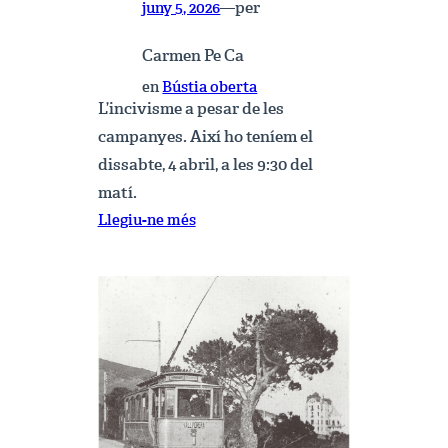
per
juny 5, 2026
—
Carmen Pe Ca
en
Bústia oberta
L’incivisme a pesar de les
campanyes. Així ho teníem el
dissabte, 4 abril, a les 9:30 del
matí.
:
Llegiu-ne més
Ai,
l’incivisme
mobiliari…