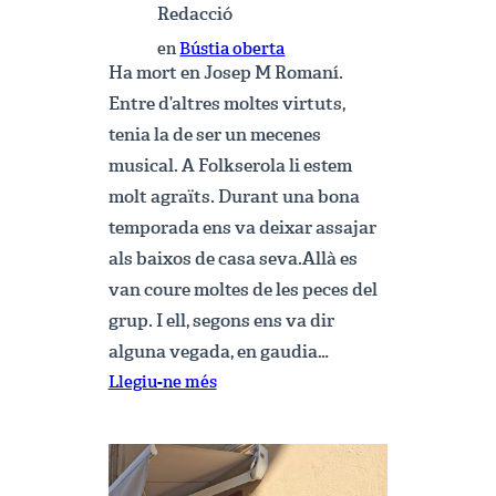
Redacció
en
Bústia oberta
Ha mort en Josep M Romaní.
Entre d’altres moltes virtuts,
tenia la de ser un mecenes
musical. A Folkserola li estem
molt agraïts. Durant una bona
temporada ens va deixar assajar
als baixos de casa seva.Allà es
van coure moltes de les peces del
grup. I ell, segons ens va dir
alguna vegada, en gaudia…
:
Llegiu-ne més
Ha
mort
en