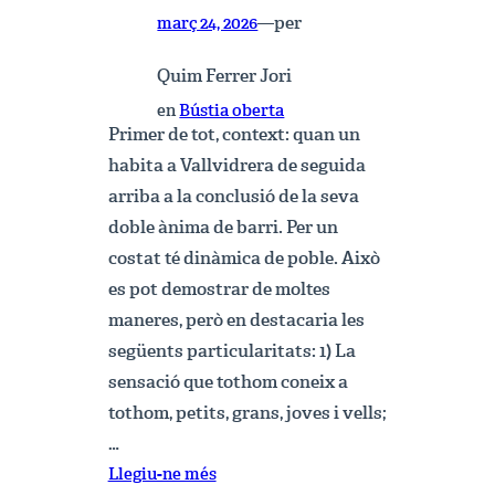
per
març 24, 2026
—
Quim Ferrer Jori
en
Bústia oberta
Primer de tot, context: quan un
habita a Vallvidrera de seguida
arriba a la conclusió de la seva
doble ànima de barri. Per un
costat té dinàmica de poble. Això
es pot demostrar de moltes
maneres, però en destacaria les
següents particularitats: 1) La
sensació que tothom coneix a
tothom, petits, grans, joves i vells;
…
:
Llegiu-ne més