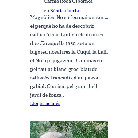
Carme Rosa Gibernet
en
Bústia oberta
Magnòlies! No en feu mai un ram…
el perquè ho ha de descobrir
cadascú com tant en els nostres
dies.En aquells 1950, sota un
bigotet, nosaltres la Cuqui, la Lali,
el Nin i jo jugàvem… Caminàvem
pel taulat blanc, groc, blau de
relliscós trencadís d’un passat
gabial. Corríem pel gran i bell
jardí de fonts…
:
Llegiu-ne més
Magnòlies!