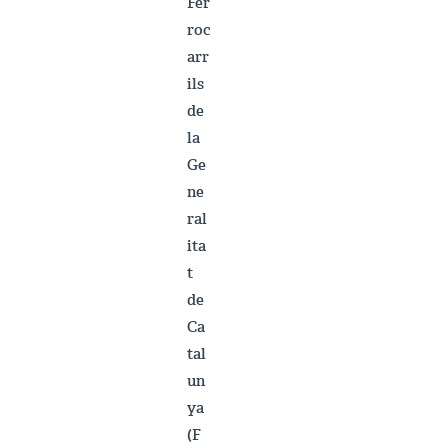
Fer
roc
arr
ils
de
la
Ge
ne
ral
ita
t
de
Ca
tal
un
ya
(F