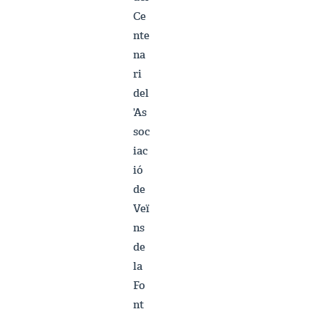
Ce
nte
na
ri
del
’As
soc
iac
ió
de
Veï
ns
de
la
Fo
nt