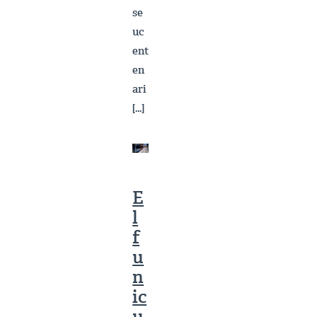
se
uc
ent
en
ari
[…]
E
l
f
u
n
ic
u