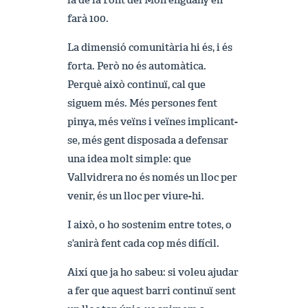
la de la Font del Món enguany en
farà 100.
La dimensió comunitària hi és, i és
forta. Però no és automàtica.
Perquè això continuï, cal que
siguem més. Més persones fent
pinya, més veïns i veïnes implicant-
se, més gent disposada a defensar
una idea molt simple: que
Vallvidrera no és només un lloc per
venir, és un lloc per viure-hi.
I això, o ho sostenim entre totes, o
s’anirà fent cada cop més difícil.
Així que ja ho sabeu: si voleu ajudar
a fer que aquest barri continuï sent