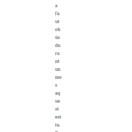
a
l’a
ut
ob
ús
du
ra
nt
un
me
s
aq
ue
st
est
iu.