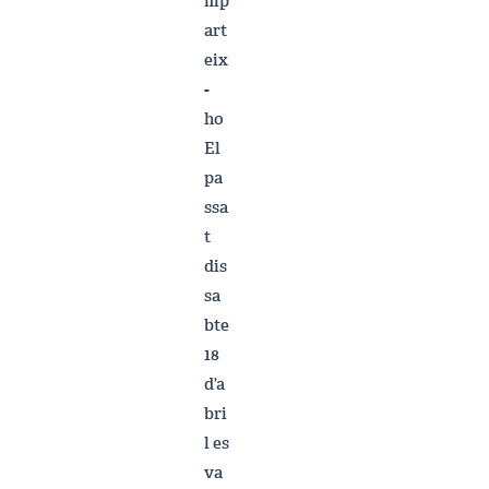
mp
art
eix
-
ho
El
pa
ssa
t
dis
sa
bte
18
d’a
bri
l es
va