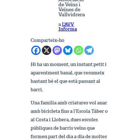
de Veïns i
Veïnes de
Vallvidrera
a
L’AVV
Informa
Comparteix-ho
Hi ha un moment, un instant petit i
aparentment banal, que resumeix
bastant bé el que està passant al
barri.
Una família amb criatures vol anar
amb bicicleta fins a l’Escola Tàber o
al Costa i Llobera, dues escoles
públiques de barris veïns que
formen part del dia a dia de moltes