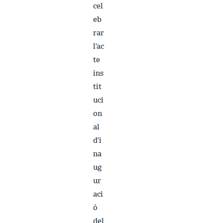
cel
eb
rar
l’ac
te
ins
tit
uci
on
al
d’i
na
ug
ur
aci
ó
del