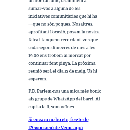
un lloc tan únic, us animem a
sumar-vos a alguna de les
iniciatives comunitàries que hi ha
—que no són poques. Nosaltres,
aprofitant l’ocasió, posem la nostra
falca i tanquem recordant-vos que
cada segon dimecres de mes a les
19.00 ens trobem al mercat per
continuar fent pinya. La pròxima
reunió serà el dia 12 de maig. Us hi
esperem.
P.D. Parlem-nos una mica més bonic
als grups de WhatsApp del barri. Al
cap i a la fi, som veïnes.
Si encara no ho ets, fes-te de
l’Associació de Veïns aquí