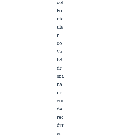
del
Fu
nic
ula
r
de
Val
lvi
dr
era
ha
ur
em
de
rec
órr
er