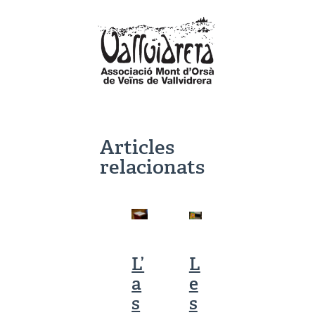
Articles
relacionats
L’
L
a
e
s
s