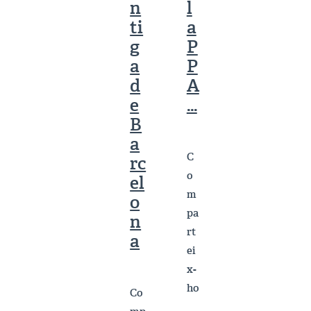
n
l
ti
a
g
P
a
P
d
A
e
…
B
a
C
rc
o
el
m
o
pa
n
rt
a
ei
x-
ho
Co