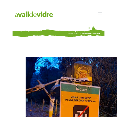
Vés
al
contingut