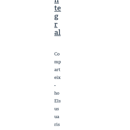
te
g
r
al
Co
mp
art
eix
-
ho
Els
us
ua
ris