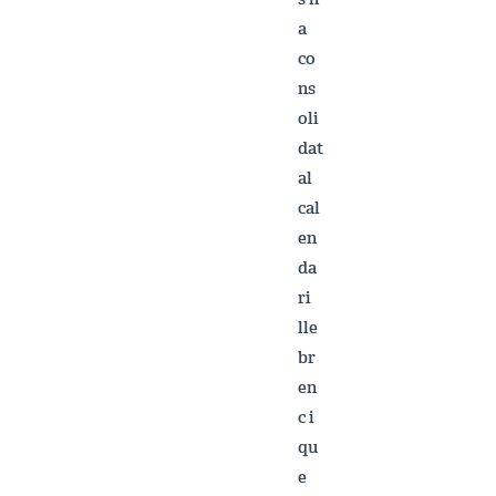
a
co
ns
oli
dat
al
cal
en
da
ri
lle
br
en
c i
qu
e