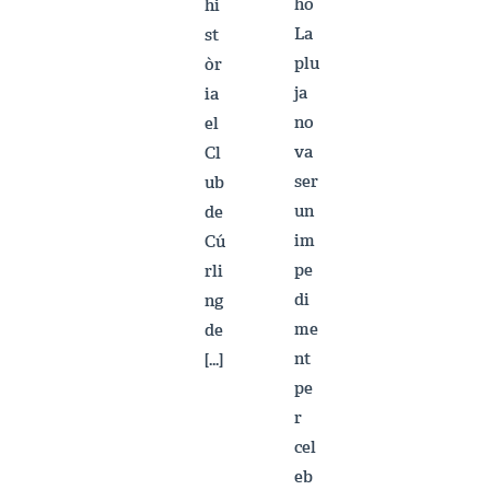
ho
hi
La
st
plu
òr
ja
ia
no
el
va
Cl
ser
ub
un
de
im
Cú
pe
rli
di
ng
me
de
nt
[…]
pe
r
cel
eb