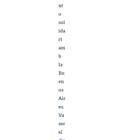
nt
o
sol
ida
ri
am
b
la
Bu
en
os
Air
es.
Va
ser
el