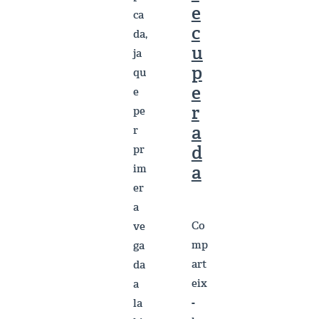
e
ca
c
da,
u
ja
p
qu
e
e
r
pe
a
r
d
pr
a
im
er
a
Co
ve
mp
ga
art
da
eix
a
-
la