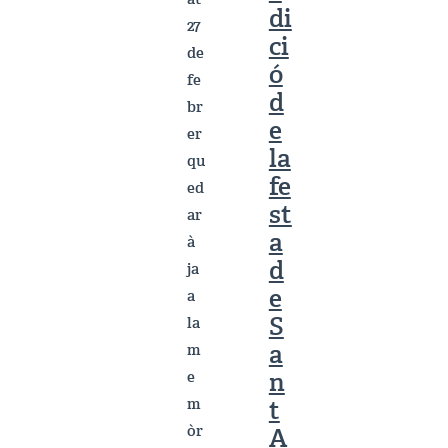
di
27
ci
de
ó
fe
d
br
e
er
la
qu
fe
ed
st
ar
a
à
d
ja
e
a
S
la
a
m
n
e
m
t
òr
A