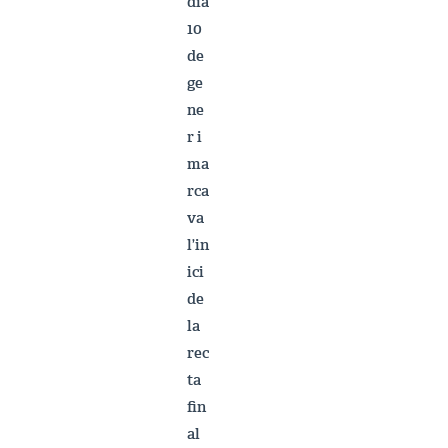
dia
10
de
ge
ne
r i
ma
rca
va
l’in
ici
de
la
rec
ta
fin
al