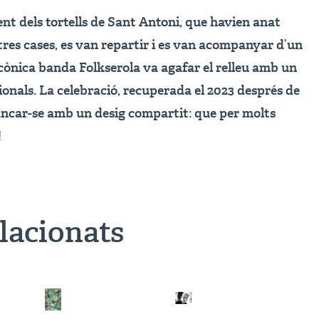
t dels tortells de Sant Antoni, que havien anat
altres cases, es van repartir i es van acompanyar d’un
 icònica banda Folkserola va agafar el relleu amb un
cionals. La celebració, recuperada el 2023 després de
ancar-se amb un desig compartit: que per molts
!
elacionats