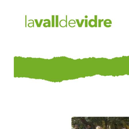
Vés
al
contingut