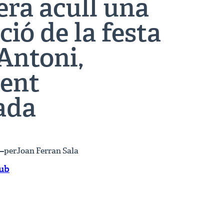
era acull una
ció de la festa
Antoni,
ent
ada
—
per
Joan Ferran Sala
lub