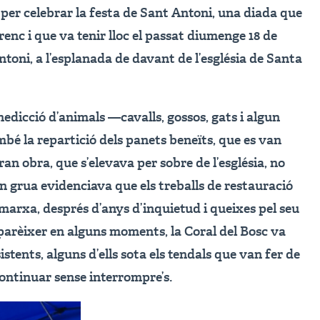
per celebrar la festa de Sant Antoni, una diada que
brenc i que va tenir lloc el passat diumenge 18 de
ntoni, a l’esplanada de davant de l’església de Santa
nedicció d’animals —cavalls, gossos, gats i algun
bé la repartició dels panets beneïts, que es van
gran obra, que s’elevava per sobre de l’església, no
n grua evidenciava que els treballs de restauració
n marxa, després d’anys d’inquietud i queixes pel seu
aparèixer en alguns moments, la Coral del Bosc va
istents, alguns d’ells sota els tendals que van fer de
ontinuar sense interrompre’s.