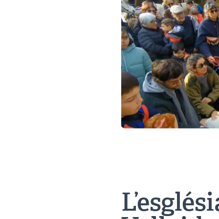
L’esglési